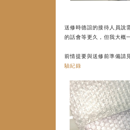
送修時德誼的接待人員說
的話會等更久，但我大概
前情提要與送修前準備請
驗紀錄