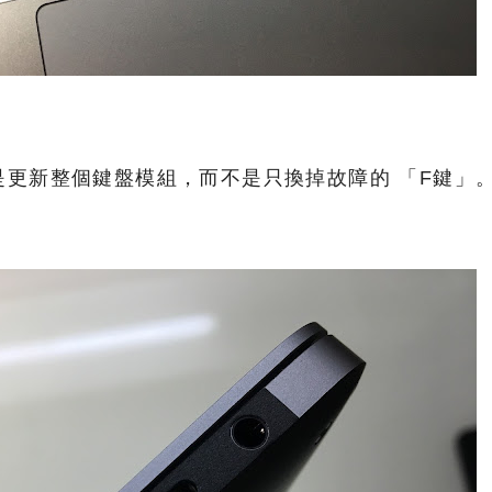
是更新整個鍵盤模組，而不是只換掉故障的 「F鍵」