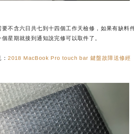
需要不含六日共七到十四個工作天檢修，如果有缺料
一個星期就接到通知說完修可以取件了。
見：
2018 MacBook Pro touch bar 鍵盤故障送修經