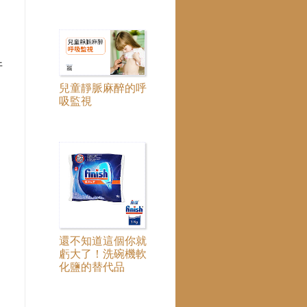
件
兒童靜脈麻醉的呼
吸監視
還不知道這個你就
虧大了！洗碗機軟
化鹽的替代品