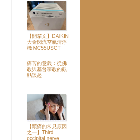
【開箱文】DAIKIN
大金閃流空氣清淨
機 MC55USCT
痛苦的意義：從佛
教與基督宗教的觀
點談起
【頭痛的常見原因
之一】Third
occipital nerve