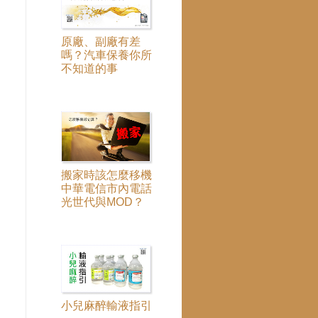
原廠、副廠有差
嗎？汽車保養你所
不知道的事
搬家時該怎麼移機
中華電信市內電話
光世代與MOD？
小兒麻醉輸液指引