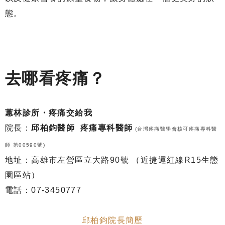
態。
去哪看疼痛？
蕙林診所・疼痛交給我
院長：
邱柏鈞醫師 疼痛專科醫師
(台灣疼痛醫學會核可疼痛專科醫
師 第00590號)
地址：高雄市左營區立大路90號 （近捷運紅線R15生態
園區站）
電話：07-3450777
邱柏鈞院長簡歷