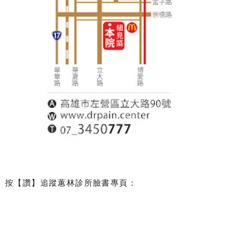
按【讚】追蹤蕙林診所臉書專頁：