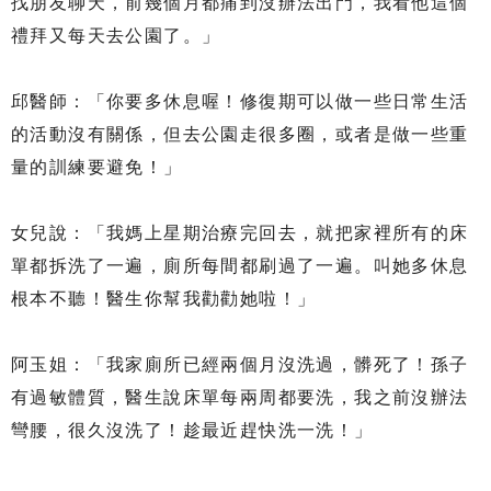
找朋友聊天，前幾個月都痛到沒辦法出門，我看他這個
禮拜又每天去公園了。」
邱醫師：「你要多休息喔！修復期可以做一些日常生活
的活動沒有關係，但去公園走很多圈，或者是做一些重
量的訓練要避免！」
女兒說：「我媽上星期治療完回去，就把家裡所有的床
單都拆洗了一遍，廁所每間都刷過了一遍。叫她多休息
根本不聽！醫生你幫我勸勸她啦！」
阿玉姐：「我家廁所已經兩個月沒洗過，髒死了！孫子
有過敏體質，醫生說床單每兩周都要洗，我之前沒辦法
彎腰，很久沒洗了！趁最近趕快洗一洗！」