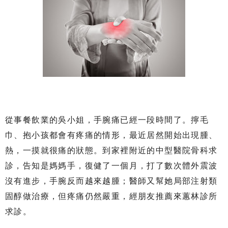
從事餐飲業的吳小姐，手腕痛已經一段時間了。擰毛
巾、抱小孩都會有疼痛的情形，最近居然開始出現腫、
熱，一摸就很痛的狀態。到家裡附近的中型醫院骨科求
診，告知是媽媽手，復健了一個月，打了數次體外震波
沒有進步，手腕反而越來越腫；醫師又幫她局部注射類
固醇做治療，但疼痛仍然嚴重，經朋友推薦來蕙林診所
求診。