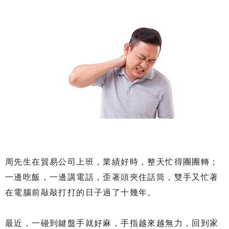
周先生在貿易公司上班，業績好時，整天忙得團團轉；
一邊吃飯，一邊講電話，歪著頭夾住話筒，雙手又忙著
在電腦前敲敲打打的日子過了十幾年。
最近，一碰到鍵盤手就好麻，手指越來越無力，回到家