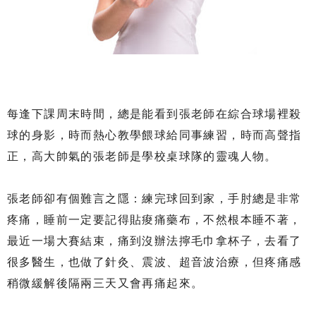
每逢下課周末時間，總是能看到張老師在綜合球場裡殺
球的身影，時而熱心教學餵球給同事練習，時而高聲指
正，高大帥氣的張老師是學校桌球隊的靈魂人物。
張老師卻有個難言之隱：練完球回到家，手肘總是非常
疼痛，睡前一定要記得貼痠痛藥布，不然根本睡不著，
最近一場大賽結束，痛到沒辦法擰毛巾拿杯子，去看了
很多醫生，也做了針灸、震波、超音波治療，但疼痛感
稍微緩解後隔兩三天又會再痛起來。