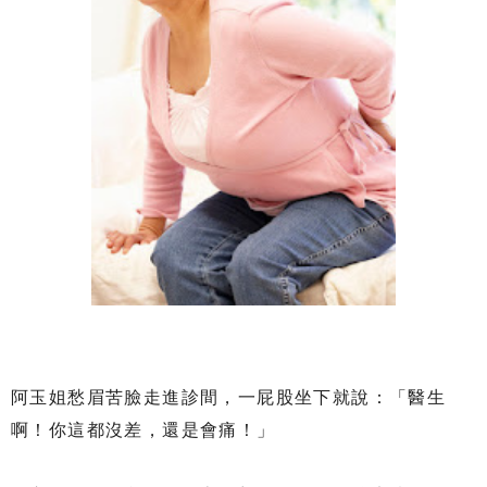
阿玉姐愁眉苦臉走進診間，一屁股坐下就說：「醫生
啊！你這都沒差，還是會痛！」