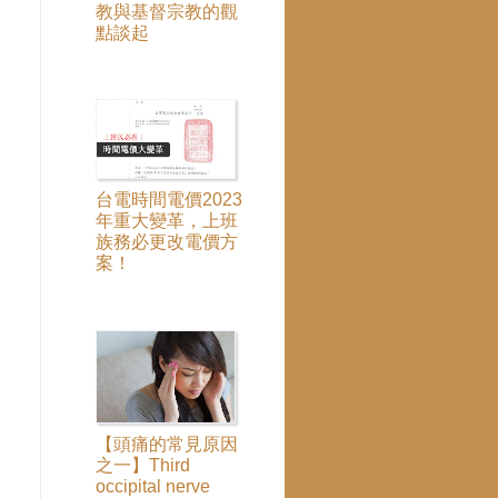
教與基督宗教的觀
點談起
台電時間電價2023
年重大變革，上班
族務必更改電價方
案！
【頭痛的常見原因
之一】Third
occipital nerve