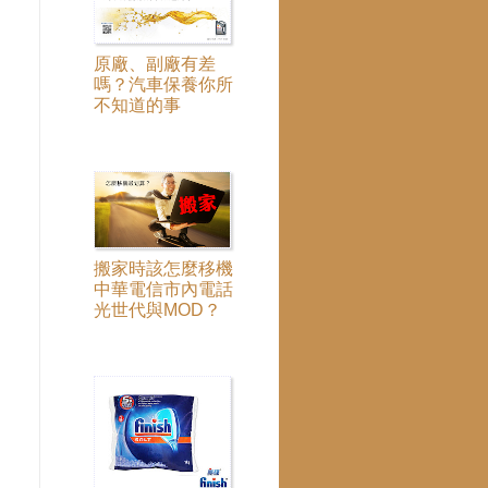
原廠、副廠有差
嗎？汽車保養你所
不知道的事
搬家時該怎麼移機
中華電信市內電話
光世代與MOD？