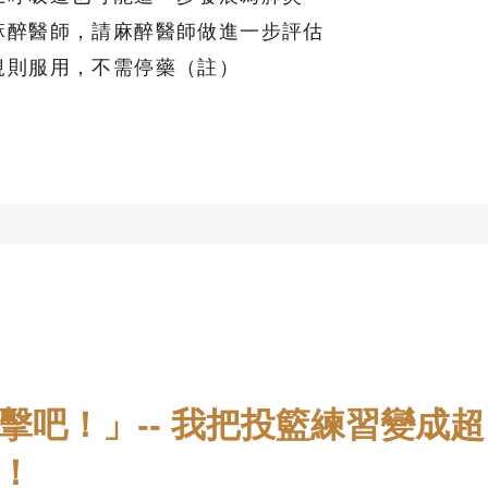
麻醉醫師，請麻醉醫師做進一步評估
規則服用，不需停藥（註）
擊吧！」-- 我把投籃練習變成超
！