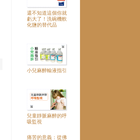
還不知道這個你就
虧大了！洗碗機軟
化鹽的替代品
小兒麻醉輸液指引
兒童靜脈麻醉的呼
吸監視
痛苦的意義：從佛