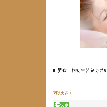
紅嬰孩
：指初生嬰兒身體
閱讀更多 »