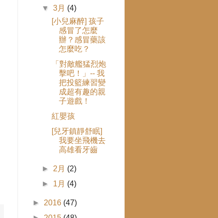
▼
3月
(4)
[小兒麻醉] 孩子
感冒了怎麼
辦？感冒藥該
怎麼吃？
「對敵艦猛烈炮
擊吧！」-- 我
把投籃練習變
成超有趣的親
子遊戲！
紅嬰孩
[兒牙鎮靜舒眠]
我要坐飛機去
高雄看牙齒
►
2月
(2)
►
1月
(4)
►
2016
(47)
►
2015
(48)