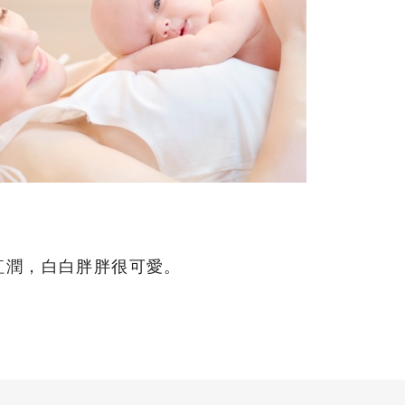
紅潤，白白胖胖很可愛。