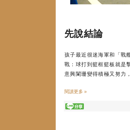
先說結論
孩子最近很迷海軍和「戰
戰：球打到籃框籃板就是
意興闌珊變得積極又努力
閱讀更多 »