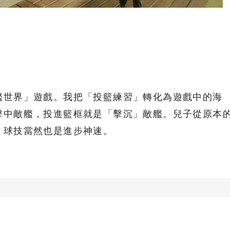
艦世界」遊戲。我把「投籃練習」轉化為遊戲中的海
擊中敵艦，投進籃框就是「擊沉」敵艦。兒子從原本
，球技當然也是進步神速。