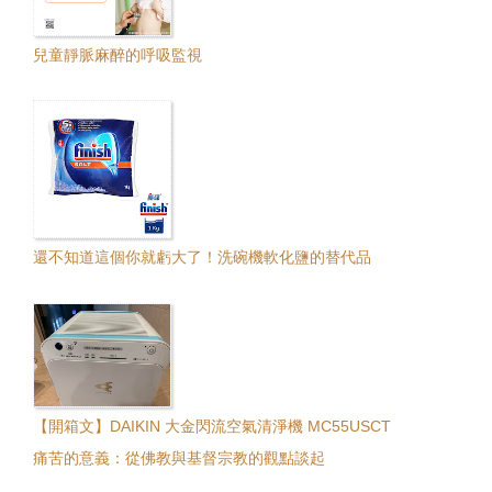
兒童靜脈麻醉的呼吸監視
還不知道這個你就虧大了！洗碗機軟化鹽的替代品
【開箱文】DAIKIN 大金閃流空氣清淨機 MC55USCT
痛苦的意義：從佛教與基督宗教的觀點談起