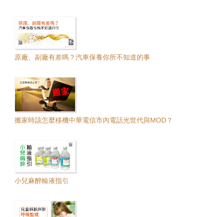
原廠、副廠有差嗎？汽車保養你所不知道的事
搬家時該怎麼移機中華電信市內電話光世代與MOD？
小兒麻醉輸液指引