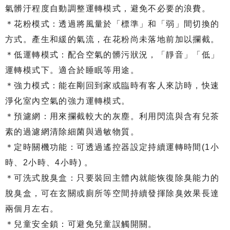
氣髒汙程度自動調整運轉模式，避免不必要的浪費。
＊花粉模式：透過將風量於「標準」和「弱」間切換的
方式。產生和緩的氣流，在花粉尚未落地前加以攔截。
＊低運轉模式：配合空氣的髒污狀況，「靜音」「低」
運轉模式下。適合於睡眠等用途。
＊強力模式：能在剛回到家或臨時有客人來訪時，快速
淨化室內空氣的強力運轉模式。
＊預濾網：用來攔截較大的灰塵。利用閃流與含有兒茶
素的過濾網清除細菌與過敏物質。
＊定時關機功能：可透過遙控器設定持續運轉時間(1小
時、2小時、4小時) 。
＊可洗式脫臭盒：只要裝回主體內就能恢復除臭能力的
脫臭盒，可在玄關或廁所等空間持續發揮除臭效果長達
兩個月左右。
＊兒童安全鎖：可避免兒童誤觸開關。