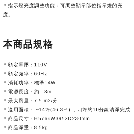
＊指示燈亮度調整功能：可調整顯示部位指示燈的亮
度。
本商品規格
＊額定電壓：110V
＊額定頻率：60Hz
＊消耗功率：標準14W
＊電源長度：約1.8m
＊最大風量：7.5 m3/分
＊適用面積： ~14坪(46.3㎡) ，四坪約10分鐘清淨完成
＊商品尺寸：H576×W395×D230mm
＊商品淨重：8.5kg