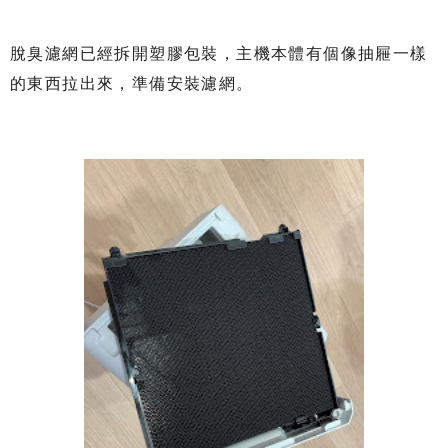
脫臭濾網已經拆開塑膠包裝，主機本體有個像抽屜一樣
的東西拉出來，準備安裝濾網。