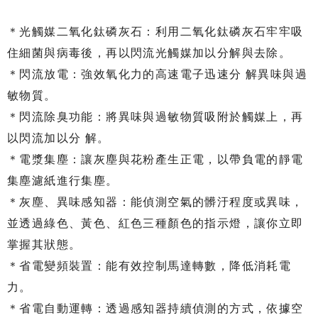
＊光觸媒二氧化鈦磷灰石：利用二氧化鈦磷灰石牢牢吸
住細菌與病毒後，再以閃流光觸媒加以分解與去除。
＊閃流放電：強效氧化力的高速電子迅速分 解異味與過
敏物質。
＊閃流除臭功能：將異味與過敏物質吸附於觸媒上，再
以閃流加以分 解。
＊電漿集塵：讓灰塵與花粉產生正電，以帶負電的靜電
集塵濾紙進行集塵。
＊灰塵、異味感知器：能偵測空氣的髒汙程度或異味，
並透過綠色、黃色、紅色三種顏色的指示燈，讓你立即
掌握其狀態。
＊省電變頻裝置：能有效控制馬達轉數，降低消耗電
力。
＊省電自動運轉：透過感知器持續偵測的方式，依據空