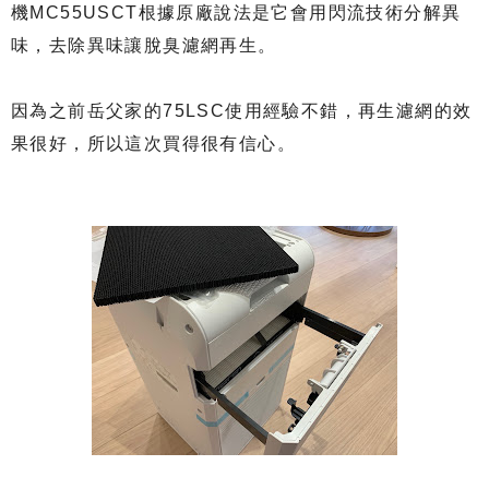
機MC55USCT根據原廠說法是它會用閃流技術分解異
味，去除異味讓脫臭濾網再生。
因為之前岳父家的75LSC使用經驗不錯，再生濾網的效
果很好，所以這次買得很有信心。