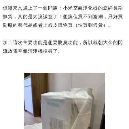
但後來又遇上了一個問題：小米空氣淨化器的濾網長期
缺貨，真的是太沒誠意了！想換但買不到濾網，只好買
副廠的替代品或者上蝦皮購物買（怕買到假貨）。
加上這次主要功能是想要脫臭功能，所以就朝大金的閃
流放電空氣清淨機搜尋了。