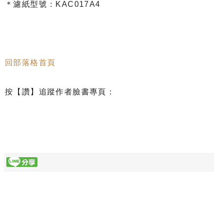
＊濾紙型號：KAC017A4
回部落格首頁
按【讚】追蹤作者臉書專頁：