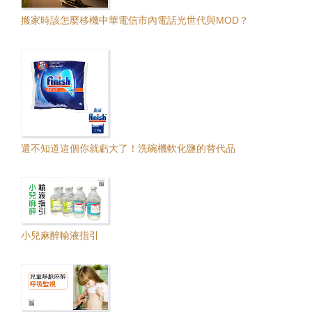
搬家時該怎麼移機中華電信市內電話光世代與MOD？
還不知道這個你就虧大了！洗碗機軟化鹽的替代品
小兒麻醉輸液指引