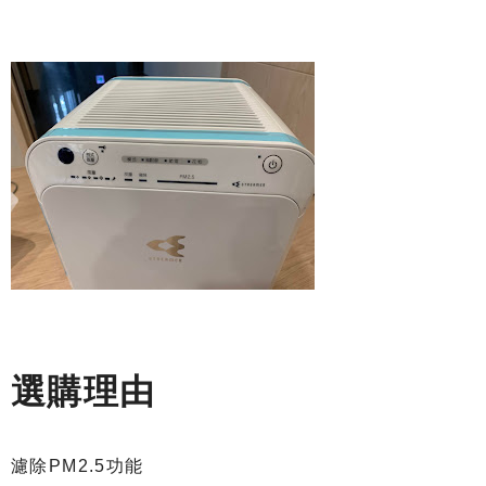
選購理由
濾除PM2.5功能