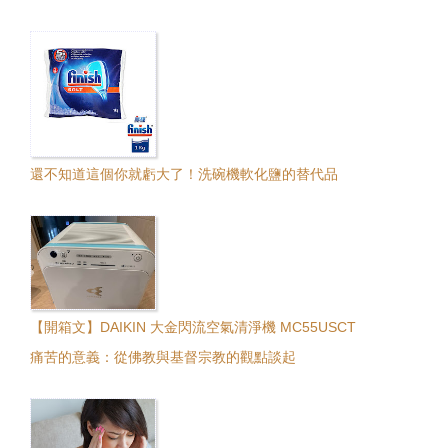
還不知道這個你就虧大了！洗碗機軟化鹽的替代品
【開箱文】DAIKIN 大金閃流空氣清淨機 MC55USCT
痛苦的意義：從佛教與基督宗教的觀點談起