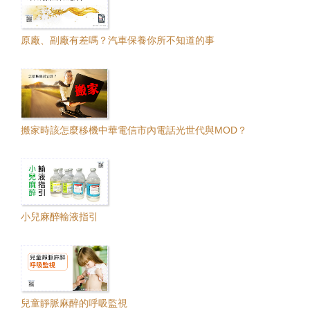
原廠、副廠有差嗎？汽車保養你所不知道的事
搬家時該怎麼移機中華電信市內電話光世代與MOD？
小兒麻醉輸液指引
兒童靜脈麻醉的呼吸監視