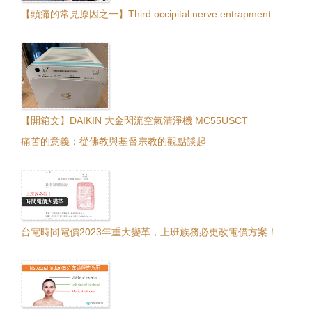
【頭痛的常見原因之一】Third occipital nerve entrapment
【開箱文】DAIKIN 大金閃流空氣清淨機 MC55USCT
痛苦的意義：從佛教與基督宗教的觀點談起
台電時間電價2023年重大變革，上班族務必更改電價方案！