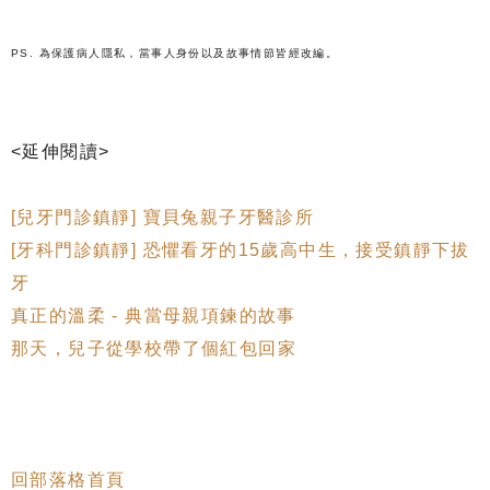
PS. 為保護病人隱私，當事人身份以及故事情節皆經改編。
<延伸閱讀>
[兒牙門診鎮靜] 寶貝兔親子牙醫診所
[牙科門診鎮靜] 恐懼看牙的15歲高中生，接受鎮靜下拔
牙
真正的溫柔 - 典當母親項鍊的故事
那天，兒子從學校帶了個紅包回家
回部落格首頁