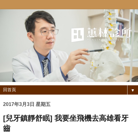
▼
2017年3月3日 星期五
[兒牙鎮靜舒眠] 我要坐飛機去高雄看牙
齒