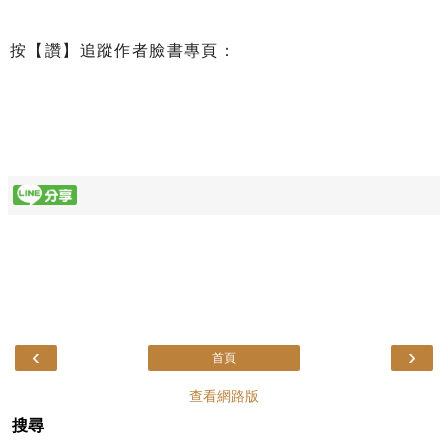
按【讚】追蹤作者臉書專頁：
‹
›
首頁
查看網路版
搜尋