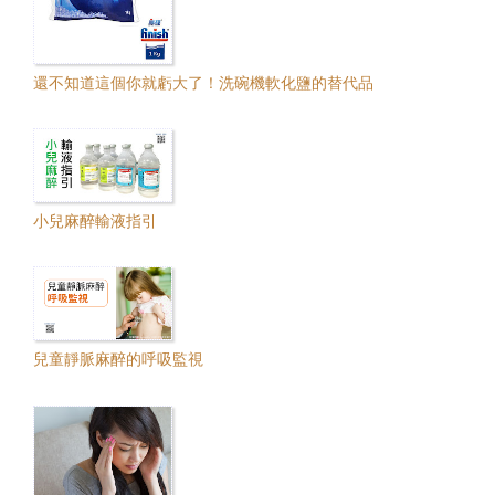
還不知道這個你就虧大了！洗碗機軟化鹽的替代品
小兒麻醉輸液指引
兒童靜脈麻醉的呼吸監視