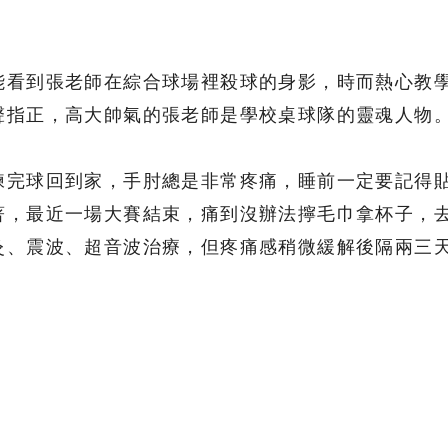
能看到張老師在綜合球場裡殺球的身影，時而熱心教
聲指正，高大帥氣的張老師是學校桌球隊的靈魂人物
練完球回到家，手肘總是非常疼痛，睡前一定要記得
著，最近一場大賽結束，痛到沒辦法擰毛巾拿杯子，
灸、震波、超音波治療，但疼痛感稍微緩解後隔兩三