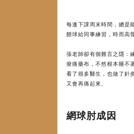
每逢下課周末時間，總是
餵球給同事練習，時而高
張老師卻有個難言之隱：
痠痛藥布，不然根本睡不
看了很多醫生，也做了針
又會再痛起來。
網球肘成因