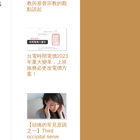
教與基督宗教的觀
肌
點談起
台電時間電價2023
年重大變革，上班
族務必更改電價方
案！
【頭痛的常見原因
之一】Third
，
occipital nerve