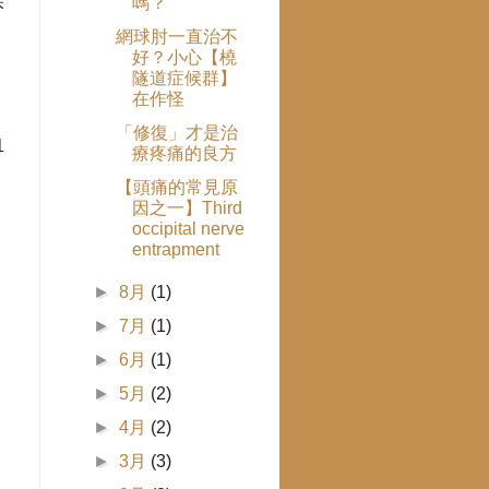
候
嗎？
網球肘一直治不
好？小心【橈
隧道症候群】
在作怪
「修復」才是治
血
療疼痛的良方
徑
【頭痛的常見原
因之一】Third
occipital nerve
entrapment
►
8月
(1)
►
7月
(1)
►
6月
(1)
►
5月
(2)
►
4月
(2)
►
3月
(3)