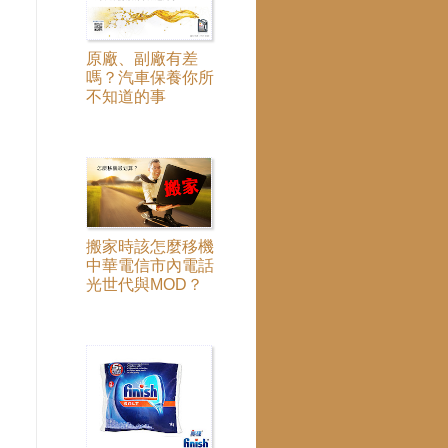
原廠、副廠有差
嗎？汽車保養你所
不知道的事
搬家時該怎麼移機
中華電信市內電話
光世代與MOD？