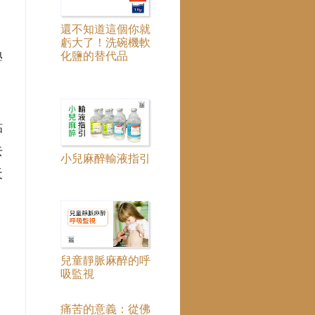
還不知道這個你就
虧大了！洗碗機軟
化鹽的替代品
學
。
貼
去
小兒麻醉輸液指引
天
兒童靜脈麻醉的呼
吸監視
痛苦的意義：從佛