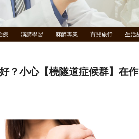
治療
演講學習
麻醉專業
育兒旅行
生活
好？小心【橈隧道症候群】在作