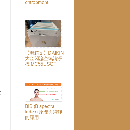
entrapment
，
【開箱文】DAIKIN
大金閃流空氣清淨
機 MC55USCT
效
BIS (Bispectral
Index) 原理與鎮靜
的應用